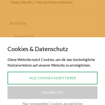
Tobias Oleynik
zu
Platz im Voraus einbauen
Archive
Februar 2026
Januar 2026
Cookies & Datenschutz
November 2025
Diese Website nutzt Cookies, um dir das bestmögliche
Nutzererlebnis auf unserer Website zu ermöglichen.
September 2025
ALLE COOKIES AKZEPTIEREN
Allgemein
BEARBEITEN
Kategorien
Nur notwendige Cookies akzeptieren