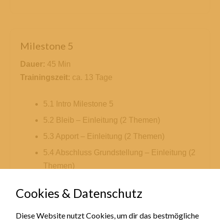
Milestone 5
Dauer:
45 Min
Trainingszeit:
ca. 13 Tage
5.1 Intro Milestone 5
5.2 Bleib – Einleitung (2 Themen)
5.3 Apport – Einleitung (2 Themen)
5.4 Abschluss Grundstellung – Einleitung (2
Themen)
5.5 Mitte komplett mit Hochgucken
Cookies & Datenschutz
5.6 Aus anschauen Beute – Intro (1 Thema)
Diese Website nutzt Cookies, um dir das bestmögliche